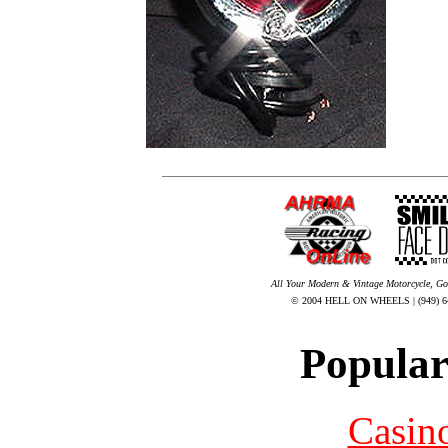
All Your Modern & Vintage Motorcycle, Go
© 2004 HELL ON WHEELS | (949) 6
Popular
Casin