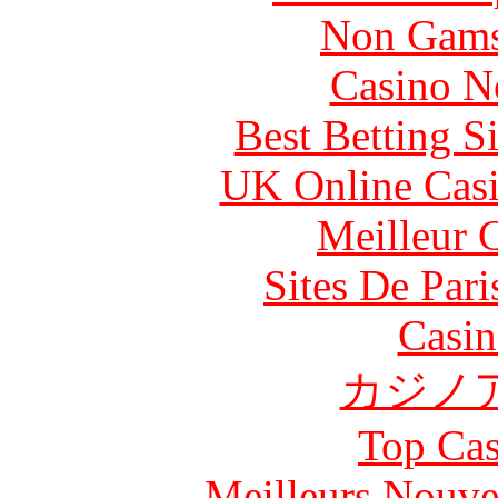
Non Gams
Casino N
Best Betting S
UK Online Cas
Meilleur 
Sites De Pari
Casin
カジノ
Top Cas
Meilleurs Nouve