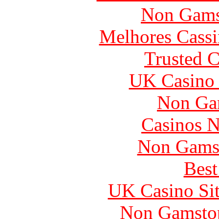
Non Gams
Melhores Cassi
Trusted C
UK Casino
Non Ga
Casinos 
Non Gams
Best
UK Casino Si
Non Gamstop