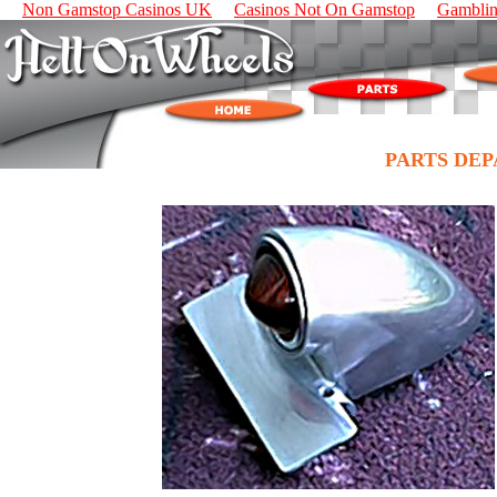
Non Gamstop Casinos UK
Casinos Not On Gamstop
Gamblin
PARTS DE