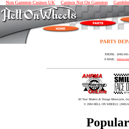
Non Gamstop Casinos UK
Casinos Not On Gamstop
Gamblin
PARTS DE
PHONE:
(949) 645
E-MAIL:
hellonwh
All Your Modern & Vintage Motorcycle, Go
© 2004 HELL ON WHEELS | (949) 6
Popular