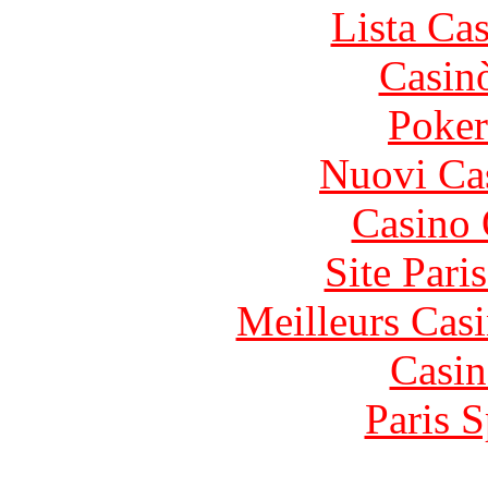
Lista Ca
Casin
Poke
Nuovi Ca
Casino 
Site Pari
Meilleurs Casi
Casin
Paris S