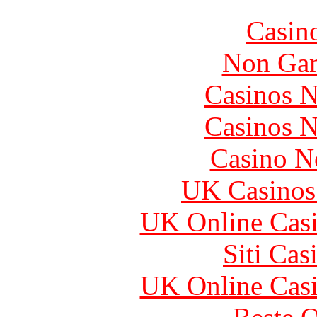
Casin
Non Gam
Casinos 
Casinos 
Casino N
UK Casinos
UK Online Cas
Siti Ca
UK Online Cas